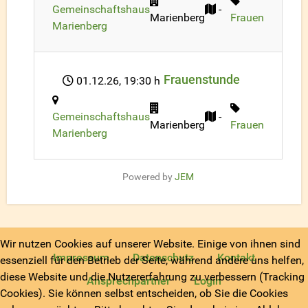
Gemeinschaftshaus
-
Marienberg
Frauen
Marienberg
Frauenstunde
01.12.26
, 19:30 h
Gemeinschaftshaus
-
Marienberg
Frauen
Marienberg
Powered by
JEM
Wir nutzen Cookies auf unserer Website. Einige von ihnen sind
Impressum
Datenschutz
Kontakt
essenziell für den Betrieb der Seite, während andere uns helfen,
diese Website und die Nutzererfahrung zu verbessern (Tracking
Ansprechpartner
Login
Cookies). Sie können selbst entscheiden, ob Sie die Cookies